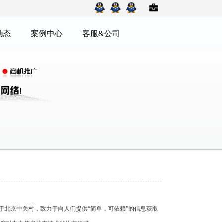
动态
案例中心
客服&公司
创立于北京中关村，致力于向人们提供“简单，可依赖”的信息获取