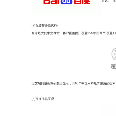
方式。“
(2)百度有哪些优势?
全球最大的中文网站 客户覆盖面广覆盖95%中国网民 覆盖1
据艾瑞的最新调研数据显示，2008年中国用户最常使用的搜索
(3)百度优化原理