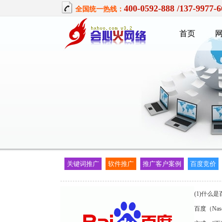
400-0592-888 /137-997
全国统一热线：
首页
关键词推广
软件推广
推广客户案例
百度竞价
(1)什么是
百度（Na