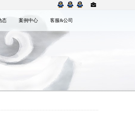
动态
案例中心
客服&公司