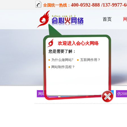
400-0592-888 /137-997
全国统一热线：
首页
欢迎进入会心火网络
您是需要了解：
为什么做网站?
互联网作用？
网站制作流程？
网站总报价
版1088元套餐
仿1688元套餐
仿20